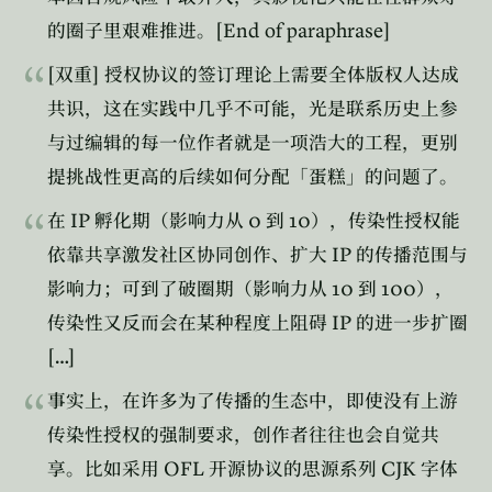
[End of paraphrase]
的圈子里艰难推进。
[
]
双重
授权协议的签订理论上需要全体版权人达成
共识，这在实践中几乎不可能，光是联系历史上参
与过编辑的每一位作者就是一项浩大的工程，更别
提挑战性更高的后续如何分配「蛋糕」的问题了。
IP
0
10
在
孵化期（影响力从
到
），传染性授权能
IP
依靠共享激发社区协同创作、扩大
的传播范围与
10
100
影响力；可到了破圈期（影响力从
到
），
IP
传染性又反而会在某种程度上阻碍
的进一步扩圈
[…]
事实上，在许多为了传播的生态中，即使没有上游
传染性授权的强制要求，创作者往往也会自觉共
OFL
CJK
享。比如采用
开源协议的思源系列
字体