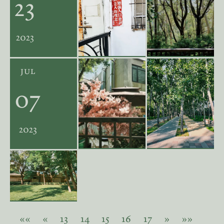
23
2023
jul
07
2023
««
«
13
14
15
16
17
»
»»