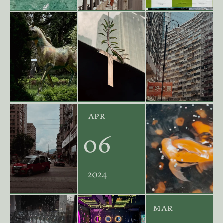
apr
06
2024
mar