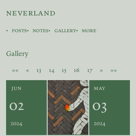
neverland
posts
notes
gallery
more
Gallery
««
«
13
14
15
16
17
»
»»
jun
may
02
03
2024
2024