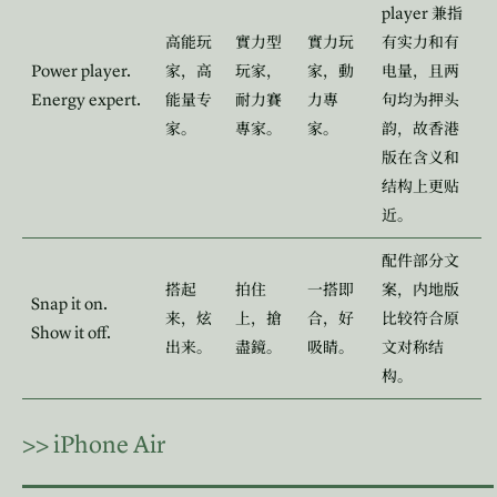
player
兼指
高能玩
實力型
實力玩
有实力和有
Power player.
家，高
玩家，
家，動
电量，且两
Energy expert.
能量专
耐力賽
力專
句均为押头
家。
專家。
家。
韵，故香港
版在含义和
结构上更贴
近。
配件部分文
搭起
拍住
一搭即
案，内地版
Snap it on.
来，炫
上，搶
合，好
比较符合原
Show it off.
出来。
盡鏡。
吸睛。
文对称结
构。
>>
iPhone Air