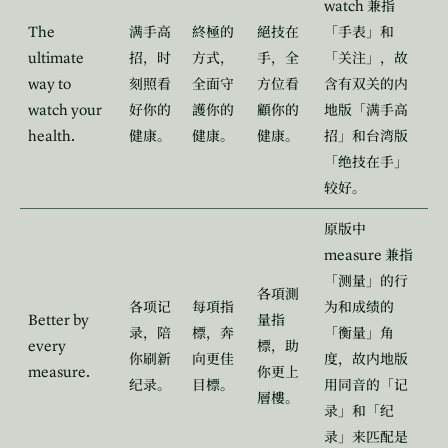
watch
兼指
The
满手高
終極的
絕技在
「手表」和
ultimate
招，时
方式，
手，全
「关注」，故
way to
刻照看
全面守
方位看
含有双关的内
watch your
好你的
護你的
顧你的
地版「满手高
health.
健康。
健康。
健康。
招」和台湾版
「绝技在手」
较好。
原版中
measure
兼指
「测量」的行
各項測
各项记
每項指
为和成绩的
Better by
量指
录，陪
標，奔
「衡量」角
every
標，助
你刷新
向更佳
度，故内地版
measure.
你更上
纪录。
目標。
用同音的「记
層樓。
录」和「纪
录」来匹配是