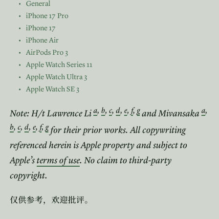
General
iPhone 17 Pro
iPhone 17
iPhone Air
AirPods Pro 3
Apple Watch Series 11
Apple Watch Ultra 3
Apple Watch SE 3
a
,
b
,
c
,
d
,
e
,
f
,
g
a
,
Note: H/t Lawrence Li
and Mivansaka
b
,
c
,
d
,
e
,
f
,
g
for their prior works.
All copywriting
referenced herein is Apple property and subject to
Apple’s
terms of use
. No claim to third-party
copyright.
仅供参考，欢迎批评。