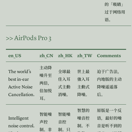
的「吸睛」
过于网络用
语。
>>
AirPods Pro 3
en_US
zh_CN
zh_HK
zh_TW
Comments
主动降
The world’s
全球最
世上最
迫于广告法，
噪升至
best in‑ear
佳入耳
強入耳
内地版的主动
两倍，
Active Noise
式主動
主動式
降噪遥遥落
倍加悦
Cancellation.
消噪。
降噪。
后。
耳。
智慧的
原版是一个反
智能噪
智能噪
Intelligent
噪音控
语，最好的噪
声控
音控
noise control.
制。不
音是听不到的
制。非
制。只