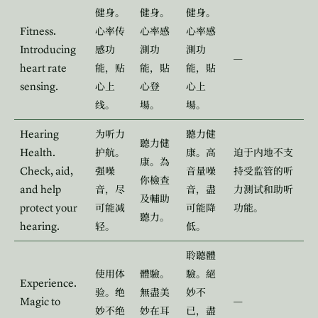
健身。
健身。
健身。
Fitness.
心率传
心率感
心率感
Introducing
感功
測功
測功
—
heart rate
能，贴
能，貼
能，貼
sensing.
心上
心登
心上
线。
場。
場。
Hearing
为听力
聽力健
聽力健
Health.
护航。
康。高
迫于内地不支
康。為
Check, aid,
强噪
音量噪
持受监管的听
你檢查
and help
音，尽
音，盡
力测试和助听
及輔助
protect your
可能减
可能降
功能。
聽力。
hearing.
轻。
低。
聆聽體
使用体
體驗。
驗。絕
Experience.
验。绝
無盡美
妙不
Magic to
—
妙不绝
妙在耳
已，盡