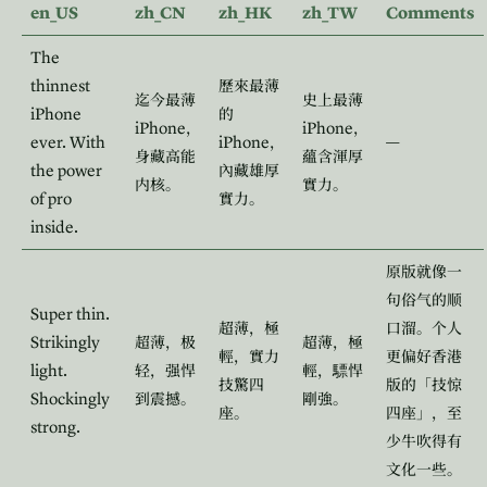
en_US
zh_CN
zh_HK
zh_TW
Comments
The
thinnest
歷來最薄
迄今最薄
史上最薄
iPhone
的
iPhone
iPhone
，
，
ever. With
iPhone
—
，
身藏高能
蘊含渾厚
the power
內藏雄厚
内核。
實力。
of pro
實力。
inside.
原版就像一
句俗气的顺
Super thin.
超薄，極
口溜。个人
Strikingly
超薄，极
超薄，極
輕，實力
更偏好香港
light.
轻，强悍
輕，驃悍
技驚四
版的「技惊
Shockingly
到震撼。
剛強。
座。
四座」，至
strong.
少牛吹得有
文化一些。