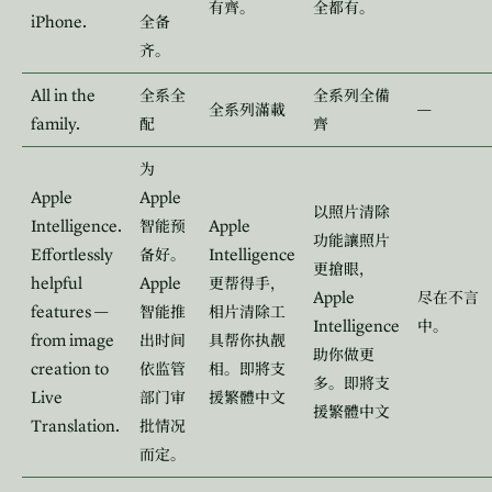
有齊。
全都有。
iPhone.
全备
齐。
All in the
全系全
全系列全備
—
全系列滿載
family.
配
齊
为
Apple
Apple
以照片清除
Intelligence.
Apple
智能预
功能讓照片
Effortlessly
Intelligence
备好。
更搶眼，
helpful
Apple
更帮得手，
Apple
尽在不言
features —
智能推
相片清除工
Intelligence
中。
from image
出时间
具帮你执靓
助你做更
creation to
依监管
相。即將支
多。即將支
Live
部门审
援繁體中文
援繁體中文
Translation.
批情况
而定。