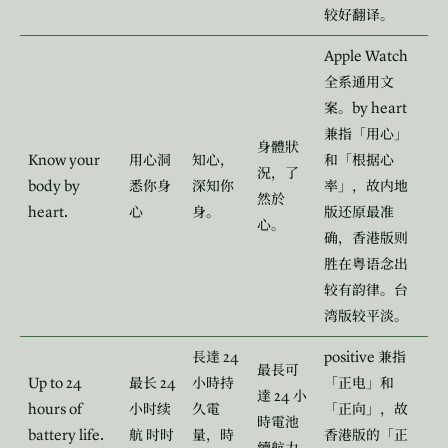
较好翻译。
Apple Watch
全系通用文
by heart
案。
兼指「用心」
身體狀
Know your
用心洞
知心，
和「根据心
況，了
body by
悉你身
深知你
率」，故内地
然於
heart.
心
身。
版还原最准
心。
确，香港版则
胜在粤语念出
较有韵律。台
湾版较平淡。
24
positive
長達
兼指
最長可
Up to 24
24
最长
小時持
「正电」和
24
達
小
hours of
小时续
久電
「正向」，故
時電池
battery life.
航
时时
量，時
香港版的「正