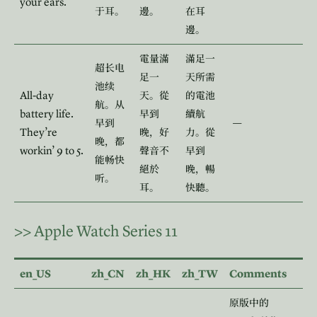
your ears.
于耳。
邊。
在耳
邊。
電量滿
滿足一
超长电
足一
天所需
池续
All-day
天。從
的電池
航。从
battery life.
早到
續航
—
早到
They’re
晚，好
力。從
晚，都
workin’ 9 to 5.
聲音不
早到
能畅快
絕於
晚，暢
听。
耳。
快聽。
>>
Apple Watch Series 11
en_US
zh_CN
zh_HK
zh_TW
Comments
原版中的