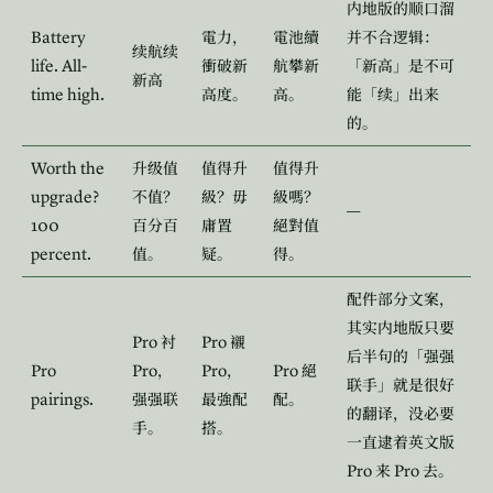
内地版的顺口溜
Battery
電力，
電池續
并不合逻辑：
续航续
life. All-
衝破新
航攀新
「新高」是不可
新高
time high.
高度。
高。
能「续」出来
的。
Worth the
升级值
值得升
值得升
upgrade?
不值？
級？毋
級嗎？
—
100
百分百
庸置
絕對值
percent.
值。
疑。
得。
配件部分文案，
其实内地版只要
Pro
Pro
衬
襯
后半句的「强强
Pro
Pro
Pro
Pro
，
，
絕
联手」就是很好
pairings.
强强联
最強配
配。
的翻译，没必要
手。
搭。
一直逮着英文版
Pro
Pro
来
去。