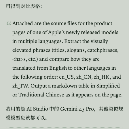
可得到对比表格：
Attached are the source files for the product
pages of one of Apple’s newly released models
in multiple languages. Extract the visually
elevated phrases (titles, slogans, catchphrases,
<h2>s, etc.) and compare how they are
translated from English to other languages in
the following order: en_US, zh_CN, zh_HK, and
zh_TW. Output a markdown table in Simplified
or Traditional Chinese as it appears on the page.
AI Studio
Gemini 2.5 Pro
我用的是
中的
，其他类似规
模模型应该都可以。