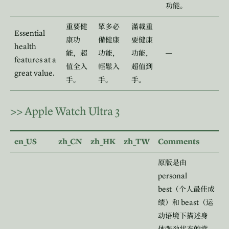
功能。
重要健
眾多必
滿載重
Essential
康功
備健康
要健康
health
—
能，超
功能，
功能，
features at a
值全入
輕鬆入
超值到
great value.
手。
手。
手。
>>
Apple Watch Ultra 3
en_US
zh_CN
zh_HK
zh_TW
Comments
原版是由
personal
best
（个人最佳成
beast
绩）和
（运
动语境下描述身