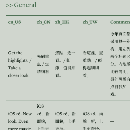
>>
General
en_US
zh_CN
zh_HK
zh_TW
Commen
今年页面
—
采用总
分
构，用左
Get the
焦點，逐一
看這裡，畫
先刷重
两个标题
highlights. /
/
/
看。
細
重點。
經
/
点
定
分。内地
Take a
節，值得細
得起細細
睛细看
比较简明
closer look.
看。
看。
另外两版
点自我加
戏。
iOS
iOS 26. New
26
iOS 26
iOS 26
，新
，新
，面
look. Even
—
面貌，
面貌，上手
貌一新，上
more magic.
上手更
更神。
手更奇妙。