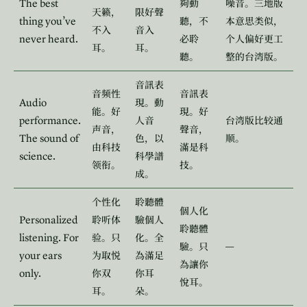
The best
夠動
噪音。三地版
天籁，
限好聲
thing you’ve
聽，不
本意思类似，
不入
音入
never heard.
必聆
个人偏好更工
耳。
耳。
聽。
整的台湾版。
音訊表
音频性
音訊表
Audio
現。動
能。好
現。好
performance.
人音
台湾版比较通
声音，
聲音，
The sound of
色，以
顺。
由科技
滿是科
science.
科學譜
领衔。
技。
成。
个性化
聆聽體
個人化
Personalized
聆听体
驗個人
聆聽體
listening. For
验。只
化。全
—
驗。只
your ears
为取悦
為滿足
為讓你
only.
你双
你耳
悅耳。
耳。
朵。