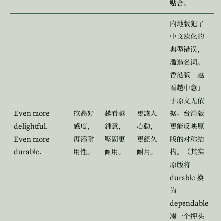
贴合。
内地版犯了
中文欧化的
典型错误，
滥造名词。
香港版「越
看越中意」
于原文无依
Even more
拉高好
越看越
更讓人
据。台湾版
delightful.
感度，
鍾意，
心動，
更能反映原
Even more
再添耐
堅固更
更經久
版的对称结
durable.
用性。
耐用。
耐用。
构。（其实
原版将
durable
换
为
dependable
凑一个押头