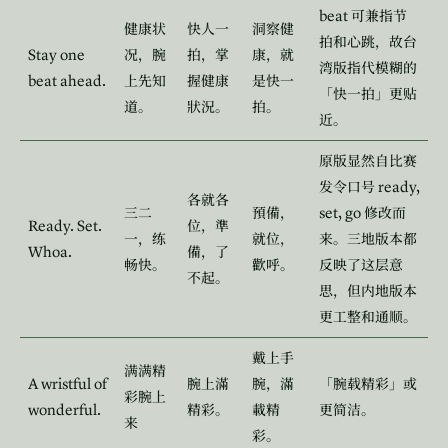
beat
可兼指节
健康状
快人一
洞察健
拍和心跳，故台
Stay one
况，腕
拍，掌
康，就
湾版指代模糊的
beat ahead.
上先知
握健康
是快一
「快一拍」更贴
道。
狀況。
拍。
近。
原版显然自比赛
ready,
发令口号
各就各
set, go
三二
預備，
修改而
Ready. Set.
位，準
一，练
就位，
来。三地版本都
Whoa.
備，了
畅快。
歡呼。
反映了这层意
不起。
思，但内地版本
更工整和通顺。
戴上手
满满精
A wristful of
腕上滿
腕，滿
「腕载精彩」或
彩腕上
wonderful.
精彩。
載精
更简洁。
来
彩。