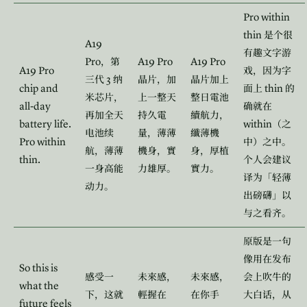
Pro within
thin
是个很
A19
有趣文字游
Pro
A19 Pro
A19 Pro
，第
A19 Pro
戏，因为字
3
三代
纳
晶片，加
晶片加上
chip and
thin
面上
的
米芯片，
上一整天
整日電池
all-day
确就在
再加全天
持久電
續航力，
battery life.
within
（之
电池续
量，薄薄
纖薄機
Pro within
中）之中。
航，薄薄
機身，實
身，厚植
thin.
个人会建议
一身高能
力雄厚。
實力。
译为「轻薄
动力。
出磅礴」以
与之看齐。
原版是一句
像用在发布
So this is
感受一
未來感，
未來感，
会上吹牛的
what the
下，这就
輕握在
在你手
大白话，从
future feels