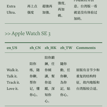
内地版较有创
強度，
Extra
再上点
超強再
意。台湾版一看
再加
Ultra.
强度
加強。
就是没有体验过
碼。
加码。
>>
Apple Watch SE 3
en_US
zh_CN
zh_HK
zh_TW
Comments
陪你鍛
陪你
鍊，任
隨你
Walk it.
练，随
你傾
動，任
原版有音节少和
Talk it.
你聊，
講，幫
你聊，
重复的结构特
Track it.
帮你
你追
為你
征，故内地版和
Love it.
记，懂
蹤，深
記，貼
台湾版较合适。
你心。
知你
你心。
心。