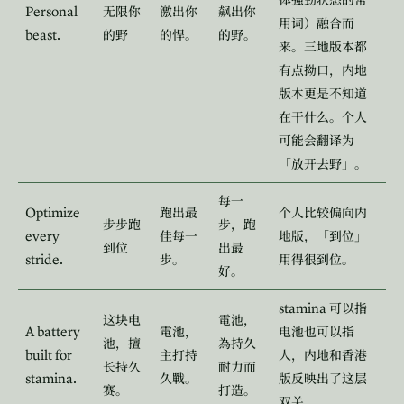
体强劲状态的常
Personal
无限你
激出你
飙出你
用词）融合而
beast.
的野
的悍。
的野。
来。三地版本都
有点拗口，内地
版本更是不知道
在干什么。个人
可能会翻译为
「放开去野」。
每一
Optimize
跑出最
个人比较偏向内
步步跑
步，跑
every
佳每一
地版，「到位」
到位
出最
stride.
步。
用得很到位。
好。
stamina
可以指
这块电
電池，
A battery
電池，
电池也可以指
池，擅
為持久
built for
主打持
人，内地和香港
长持久
耐力而
stamina.
久戰。
版反映出了这层
赛。
打造。
双关。