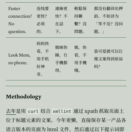
Faster
连线要
連線更
輕鬆保
都没有翻译出押
connection?
更快？
快？不
持聯
韵。不妨译为
No
必须
在話
繫？沒
「等不及？没问
question.
的。
下。
問題。
题。」
妈妈快
媽咪你
媽，你
看，不
装可爱就可以让
Look Mom,
睇，冇
看，不
用手机
傻文案得到原谅
no phone.
手機都
用手機
好神
吗？
得。
哦。
奇。
Methodology
xpath
去年
是用
结合
通过
抓取页面上
curl
xmllint
位于标题元素的文案。今年更懒，直接保存某一产品各
html
语言版本的页面为
文件，然后通过以下提示词即