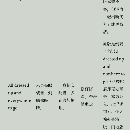
版本差不
多，但译为
「轻出新实
力」或更简
洁。
原版是倒转
all
了俗语
dressed up
and
nowhere to
go
（花枝招
All dressed
来身亮眼
一身精心
搭好搭
展却无处可
up and
装备，到
配搭，去
滿，帶著
去，本为贬
everywhere
哪都吸
到邊都搶
隨處走。
义，批评矫
to go.
睛。
眼。
饰）。个人
偏好香港
版，内地版