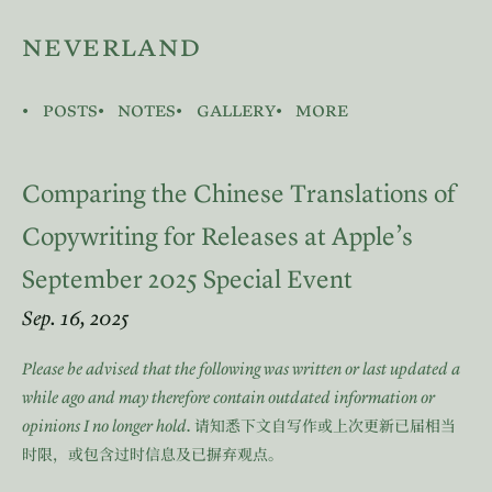
neverland
posts
notes
gallery
more
Comparing the Chinese Translations of
Copywriting for Releases at Apple’s
September 2025 Special Event
Sep. 16, 2025
Please be advised that the following was written or last updated a
while ago and may therefore contain outdated information or
opinions I no longer hold.
请知悉下文自写作或上次更新已届相当
时限，或包含过时信息及已摒弃观点。