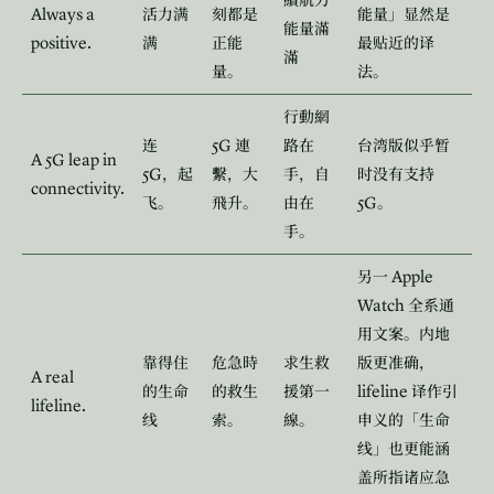
續航力
Always a
活力满
刻都是
能量」显然是
能量滿
positive.
满
正能
最贴近的译
滿
量。
法。
行動網
5G
连
連
路在
台湾版似乎暂
A 5G leap in
5G
，起
繫，大
手，自
时没有支持
connectivity.
5G
飞。
飛升。
由在
。
手。
Apple
另一
Watch
全系通
用文案。内地
靠得住
危急時
求生救
版更准确，
A real
lifeline
的生命
的救生
援第一
译作引
lifeline.
线
索。
線。
申义的「生命
线」也更能涵
盖所指诸应急