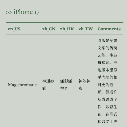
>>
iPhone 17
en_US
zh_CN
zh_HK
zh_TW
Comments
原版是苹果
文案的传统
艺能，生造
拼接词。三
地版本里似
乎内地的相
神通妙
滿彩滿
神妙神
Magichromatic.
对更为通
彩
神奇
彩
顺，但或许
从成语改字
作「妙彩生
花」在形式
和含义上更