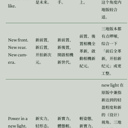
是未来。
手。
上。
这个角度内
like.
地版较合
适。
三地版本都
前置、後
有点啰嗦，
New front.
新前置，
新前置、
置相機全
综合一下
New rear.
新后置，
新後置，
革新，啟
「前后全革
New cam-
开拍新次
開啟相機
動相機新
新，开拍新
era.
元。
新世代。
紀元。
纪元」或更
工整。
new light
在
原版中兼指
新达到的轻
盈程度和新
的（设计）
Power in a
新实力，
新實力，
輕姿態，
视角。三地
new light.
轻形态。
體態輕。
新實力。