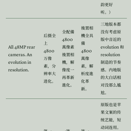
韵更好
听。）
三地版本都
後置相
全配備
没有考虑原
后摄全
機全具
4800
版中音近的
上
備
All 48MP rear
evolution
萬像素
和
4800
4800
cameras. An
resolution
後置相
万像
萬像
evolution in
機，解
制造的节奏
素，分
素，解
resolution.
像度一
感。内地版
辨率大
析度進
再革新
的大白话相
进化。
化革
進化。
对没那么尴
新。
尬。
原版也是苹
果文案的传
统艺能，短
动词连用。