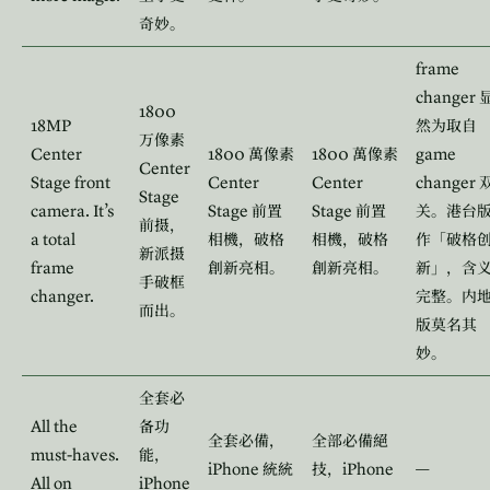
奇妙。
frame
changer
1800
18MP
然为取自
万像素
Center
1800
1800
game
萬像素
萬像素
Center
Stage front
Center
Center
changer
Stage
camera. It’s
Stage
Stage
前置
前置
关。港台
前摄，
a total
相機，破格
相機，破格
作「破格
新派摄
frame
創新亮相。
創新亮相。
新」，含
手破框
changer.
完整。内
而出。
版莫名其
妙。
全套必
All the
备功
全套必備，
全部必備絕
must-haves.
能，
iPhone
iPhone
—
統統
技，
All on
iPhone