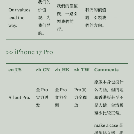
我们的
我們的價值
Our values
价值
我們的價值
觀，一路引
lead the
—
观，为
觀，引領我
領我們前
way.
我们导
們的方向。
行。
航。
>>
iPhone 17 Pro
en_US
zh_CN
zh_HK
zh_TW
Comments
原版本身也没什
Pro
Pro
Pro
全
全
實
么内涵，但内地
All out Pro.
实力迸
實力全
力全釋
和香港版甚至不
发
開
放
是人话。台湾版
至少比较正常。
make a case
是
指陈述立场、提