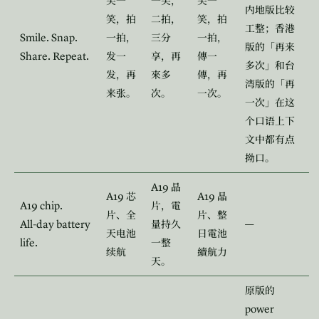
笑一
一笑，
笑一
内地版比较
笑，拍
二拍，
笑，拍
工整；香港
Smile. Snap.
一拍，
三分
一拍，
版的「再来
Share. Repeat.
发一
享，再
傳一
多次」和台
发，再
來多
傳，再
湾版的「再
来张。
次。
一次。
一次」在这
个口语上下
文中都有点
拗口。
A19
晶
A19
A19
芯
晶
A19 chip.
片，電
片、全
片、整
All‑day battery
—
量持久
天电池
日電池
life.
一整
续航
續航力
天。
原版的
power