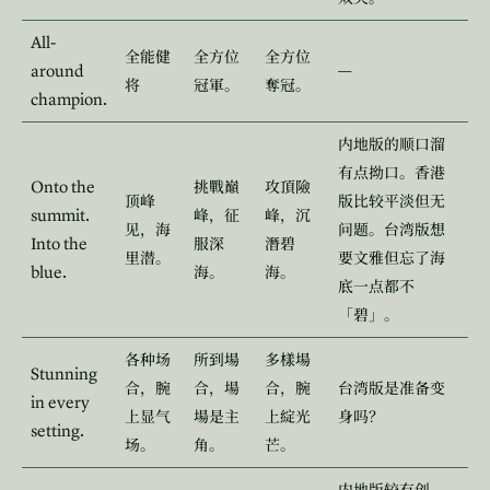
All-
全能健
全方位
全方位
around
—
将
冠軍。
奪冠。
champion.
内地版的顺口溜
有点拗口。香港
Onto the
挑戰巔
攻頂險
顶峰
版比较平淡但无
summit.
峰，征
峰，沉
见，海
问题。台湾版想
Into the
服深
潛碧
里潜。
要文雅但忘了海
blue.
海。
海。
底一点都不
「碧」。
各种场
所到場
多樣場
Stunning
合，腕
合，場
合，腕
台湾版是准备变
in every
上显气
場是主
上綻光
身吗？
setting.
场。
角。
芒。