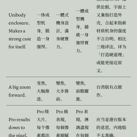
供论据，字面上
一體成
Unibody
一体成
一體式
又兼指打造外
型機
enclosure.
型机
機身設
壳，合起来指新
身，鑄
Makes a
身，锻
計，滿
材质机身的强度
就一身
strong case
造一身
身硬實
不言自明。相比
強悍實
for itself.
强悍。
力。
三地译法，译为
力。
「打造硬道理」
或能更接近原
文。
变焦，
變焦，
變焦，
A big zoom
台湾版有点做
大幅推
大步推
前瞻躍
forward.
作。
进。
前。
進。
Pro
Pro
Pro
级
級
表
Pro results
大片，
表現，
現，淋
应当是港台版本
down to
每个像
每個像
漓盡現
的意思，内地版
the pixel.
素都出
素細膩
在每個
不太准确。