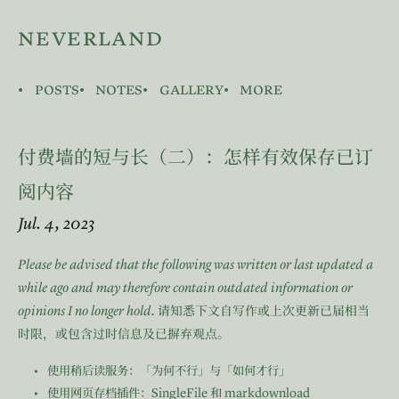
neverland
posts
notes
gallery
more
付费墙的短与长（二）：怎样有效保存已订
阅内容
Jul. 4, 2023
Please be advised that the following was written or last updated a
while ago and may therefore contain outdated information or
opinions I no longer hold.
请知悉下文自写作或上次更新已届相当
时限，或包含过时信息及已摒弃观点。
使用稍后读服务：「为何不行」与「如何才行」
SingleFile
markdownload
使用网页存档插件：
和