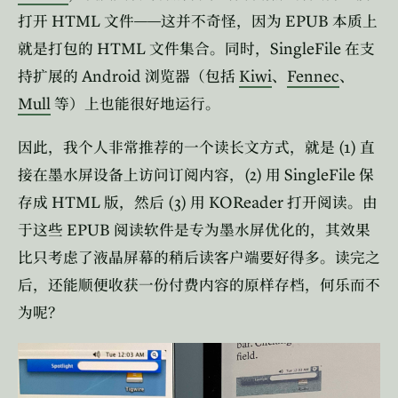
HTML
——
EPUB
打开
文件
这并不奇怪，因为
本质上
HTML
SingleFile
就是打包的
文件集合。同时，
在支
Android
Kiwi
Fennec
持扩展的
浏览器（包括
、
、
Mull
等）上也能很好地运行。
(1)
因此，我个人非常推荐的一个读长文方式，就是
直
(2)
SingleFile
接在墨水屏设备上访问订阅内容，
用
保
HTML
(3)
KOReader
存成
版，然后
用
打开阅读。由
EPUB
于这些
阅读软件是专为墨水屏优化的，其效果
比只考虑了液晶屏幕的稍后读客户端要好得多。读完之
后，还能顺便收获一份付费内容的原样存档，何乐而不
为呢？