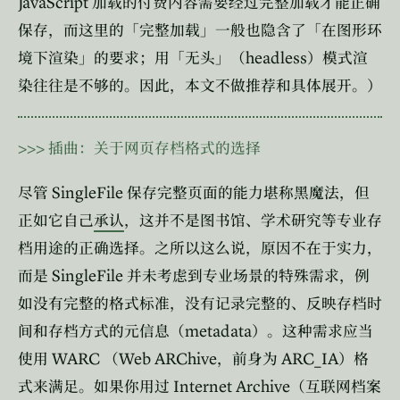
JavaScript
加载的付费内容需要经过完整加载才能正确
保存，而这里的「完整加载」一般也隐含了「在图形环
headless
境下渲染」的要求；用「无头」（
）模式渲
染往往是不够的。因此，本文不做推荐和具体展开。）
>>>
插曲：关于网页存档格式的选择
SingleFile
尽管
保存完整页面的能力堪称黑魔法，但
正如它自己
承认
，这并不是图书馆、学术研究等专业存
档用途的正确选择。之所以这么说，原因不在于实力，
SingleFile
而是
并未考虑到专业场景的特殊需求，例
如没有完整的格式标准，没有记录完整的、反映存档时
metadata
间和存档方式的元信息（
）。这种需求应当
WARC
Web ARChive
ARC_IA
使用
（
，前身为
）格
Internet Archive
式来满足。如果你用过
（互联网档案