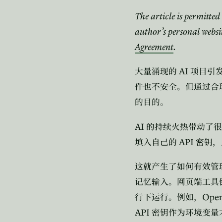
The article is permitted
author’s personal webs
Agreement
.
AI
大量涌现的
项目引
件也不安全。但通过合
的目的。
AI
的持续火热带动了很
API
填入自己的
密钥，
这就产生了如何有效管
记忆输入。网页端工具
Ope
行下运行。例如，
API
密钥作为环境变量