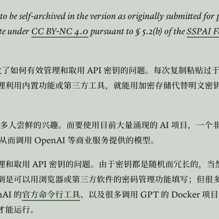
 to be self-archived in the version as originally submitted for
ite under
CC BY-NC 4.0
pursuant to § 5.2(b) of the
SSPAI Fe
API
发了如何有效管理和取用
密钥的问题。每次复制粘贴过
理利用内置功能或第三方工具，就能用加密存储代替明文密
AI
多人尝鲜的兴趣。而要使用目前大量涌现的
项目，一个
OpenAI
从而调用
等商业服务提供的模型。
API
理和取用
密钥的问题。由于密钥都是随机而冗长的，当
倒是可以用浏览器或第三方软件的密码管理功能填写；但很
nAI
GPT
Docker
的
官方命令行工具
、以及很多调用
的
项目
才能运行。