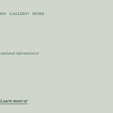
es
gallery
more
n outdated information or
。
.
Learn more or