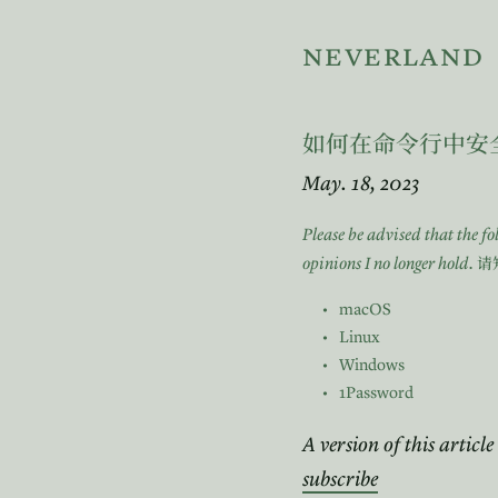
neverland
如何在命令行中安
May. 18, 2023
Please be advised that the f
opinions I no longer hold.
请
macOS
Linux
Windows
1Password
A version of this article
subscribe