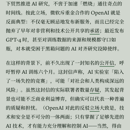
AI
下贸然推进
研究，不啻于加速「燃烧」通往奇点的
OpenAI
时间线。按此立场，微软斥重金合作的
就是
反面典型：不仅毫无顾忌地发布新服务，而且已经完全
抛弃了早年对非营利和技术公开共享的
承诺
；最近发布
GPT-4
时，甚至对训练数据的来源和规模都守口如
AI
瓶，对本就受困于黑箱问题的
对齐研究设障使绊。
在这样的背景下，前不久出现了一封知名的
公开信
，呼
AI
AI
吁暂停
训练六个月。这封信声称，
实验室「陷入
了一场失控的竞赛」，可能「对社会和人类构成深远的
风险」。虽然这封信的实际联署者数量
存疑
，其发起背
景也可能不乏商业利益博弈，但确实可以代表一种普遍
OpenAI
的质疑和担忧。（
对此的反驳
立场
大致是，技
术和安全是不可分的一体两面；只有掌握了足够先进的
AI
AI——
技术，才有能力充分理解和控制
当然，得由