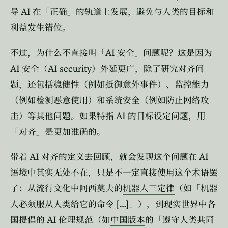
AI
导
在「正确」的轨道上发展，避免与人类的目标和
利益发生错位。
AI
不过，为什么不直接叫「
安全」问题呢？这是因为
AI
AI security
安全（
）外延更广，除了研究对齐问
题，还包括稳健性（例如抵御意外事件）、监控能力
（例如检测恶意使用）和系统安全（例如防止网络攻
AI
击）等其他问题。如果特指
的目标设定问题，用
「对齐」是更加准确的。
AI
AI
带着
对齐的定义去回顾，就会发现这个问题在
语境中其实无处不在，只是不一定直接使用这个术语罢
了：从流行文化中阿西莫夫的
机器人三定律
（如「机器
[…]
人必须服从人类给它的命令
」），到现实世界中各
AI
国提倡的
伦理规范（如
中国版本
的「遵守人类共同