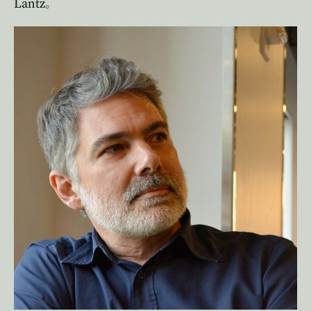
Lantz
。