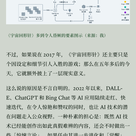
《宇宙回形针》多到令人昏厥的要素图示（来源：我）
2017
不过，如果说在
年，《宇宙回形针》还主要只是
个因设定和细节引人入胜的游戏；那么在五年多后的今
天，它就额外披上了一层现实意义。
2022
DALL-
这么说的原因是不言自明的。
年以来，
E
ChatGPT
Bing Chat
AI
、
和
等
应用陆续走红、快
AI
速迭代，在令人惊艳和赞叹的同时，也让
技术的潜
AI
在问题走入公众视野。一种朴素的担心是：既然
技
术已经能创作出如此真假难辨的内容，还会不时做出一
些「惊悚言论」，如果任由其进一步进化和「觉醒」，