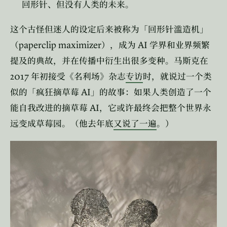
回形针、但没有人类的未来。
这个古怪但迷人的设定后来被称为「回形针滥造机」
paperclip maximizer
AI
（
），成为
学界和业界频繁
提及的典故，并在传播中衍生出很多变种。马斯克在
2017
年初接受《名利场》杂志
专访
时，就说过一个类
AI
似的「疯狂摘草莓
」的故事：如果人类创造了一个
AI
能自我改进的摘草莓
，它或许最终会把整个世界永
远变成草莓园。（他去年底
又说了一遍
。）