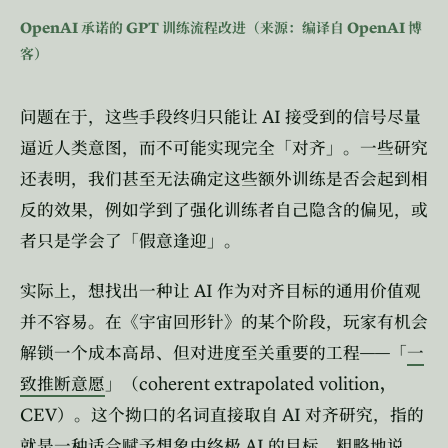
OpenAI
GPT
OpenAI
承诺的
训练流程改进（来源：编译自
博
客）
AI
问题在于，这些手段终归只能让
接受到的信号尽量
逼近人类意图，而不可能实现完全「对齐」。一些研究
还表明，我们甚至无法确定这些额外训练是否会起到相
反的效果，例如学到了强化训练者自己隐含的偏见，或
者只是学会了「假意逢迎」。
AI
实际上，想找出一种让
作为对齐目标的通用价值观
并不容易。在《宇宙回形针》的某个阶段，玩家有机会
——
解锁一个成本高昂、但对进度至关重要的工程
「
一
coherent extrapolated volition,
致推断意愿
」（
CEV
AI
）。这个拗口的名词直接取自
对齐研究，指的
AI
就是一种适合赋予想象中终极
的目标。粗略地说，