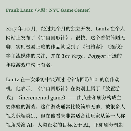
Frank Lantz
NYU Game Center
（来源：
）
2017
10
Lantz
年
月，经过九个月的独立开发，
在个人
网站上发布了《宇宙回形针》。很快，这个看似简陋无
聊、实则极易上瘾的作品就受到了《纽约客》《连线》
The Verge
Polygon
等主流媒体的关注，并在
、
评选的
年度游戏中榜上有名。
Lantz
在一次
采访
中谈到过《宇宙回形针》的创作动
机。他表示，《宇宙回形针》在类别上属于「放置游
incremental game
——
戏」（
）
由点击和刷分构成主
要体验的游戏。这种游戏通常比较简单无聊，被很多人
视为低端类别，但在他看来非常适合让玩家从第一人称
AI
AI
视角扮演
。人类设定的目标之于
，正如刷分机制