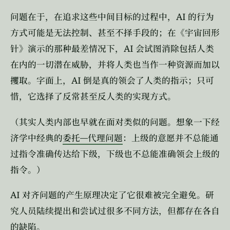
AI
问题在于，在追求这些中间目标的过程中，
的行为
方式可能是无法控制、甚至不择手段的；在《宇宙回形
AI
针》演示的那种最差情况下，
会试图消除包括人类
在内的一切潜在威胁，并将人类也当作一种资源而加以
AI
攫取。字面上，
倒是真的领会了人类的指示；只可
惜，它选择了反常甚至反人类的实现方式。
（其实人类内部也早就在面对类似的问题。想象一下经
—
济学中经典的
委托
代理问题
：上级的意愿并不总能通
过指令准确传达给下级，下级也不总能准确领会上级的
指令。）
AI
对齐问题的产生原理决定了它很难被完全避免。研
究人员陆续提出和尝试过很多不同方法，但都存在各自
的缺陷。