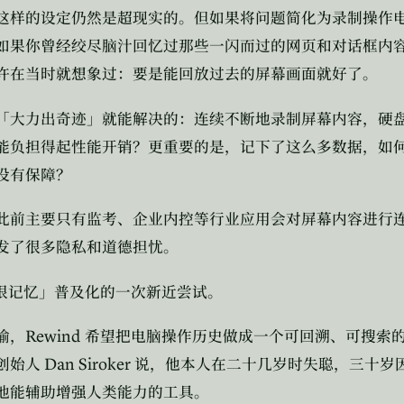
这样的设定仍然是超现实的。但如果将问题简化为录制操作
如果你曾经绞尽脑汁回忆过那些一闪而过的网页和对话框内
许在当时就想象过：要是能回放过去的屏幕画面就好了。
「大力出奇迹」就能解决的：连续不断地录制屏幕内容，硬
能负担得起性能开销？更重要的是，记下了这么多数据，如
没有保障？
此前主要只有监考、企业内控等行业应用会对屏幕内容进行
发了很多隐私和道德担忧。
限记忆」普及化的一次新近尝试。
Rewind
喻，
希望把电脑操作历史做成一个可回溯、可搜索
Dan Siroker
创始人
说，他本人在二十几岁时失聪，三十岁
他能辅助增强人类能力的工具。