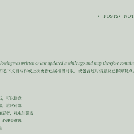
posts
not
ollowing was written or last updated a while ago and may therefore contai
知悉下文自写作或上次更新已届相当时限，或包含过时信息及已摒弃观点
石，可以拼盘
嘉，尬吹可鄙
如忍者，耗电如强盗
，心理关难逃
性