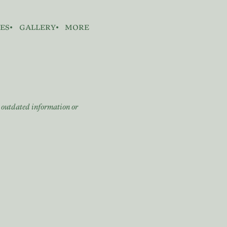
es
gallery
more
n outdated information or
。