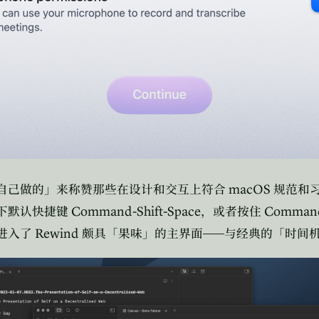
macOS
自己做的」来称赞那些在设计和交互上符合
规范和
Command-Shift-Space
Comman
下默认快捷键
，或者按住
Rewind
——
进入了
颇具「果味」的主界面
与经典的「时间