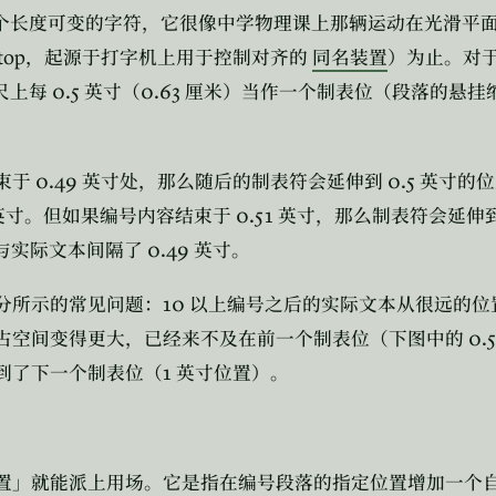
个长度可变的字符，它很像中学物理课上那辆运动在光滑平
top
，起源于打字机上用于控制对齐的
同名装置
）为止。对
0.5
0.63
尺上每
英寸（
厘米）当作一个制表位（段落的悬挂
0.49
0.5
束于
英寸处，那么随后的制表符会延伸到
英寸的位
0.51
英寸。但如果编号内容结束于
英寸，那么制表符会延伸
0.49
与实际文本间隔了
英寸。
10
分所示的常见问题：
以上编号之后的实际文本从很远的位
0.
占空间变得更大，已经来不及在前一个制表位（下图中的
1
到了下一个制表位（
英寸位置）。
置」就能派上用场。它是指在编号段落的指定位置增加一个