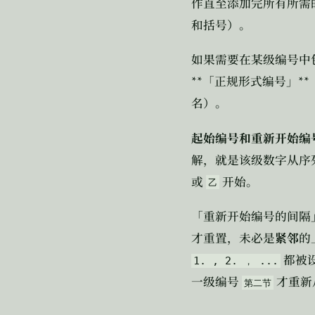
作直至添加完所有所需
和括号）。
如果需要在某级编号中
**
**
「正规形式编号」
名）。
起始编号和重新开始编
解，就是该级数字从序
或
开始。
乙
「重新开始编号的间隔
才重置，未必是
紧邻
的
都被
1. , 2.
...
，
一级编号
才重新
第二节