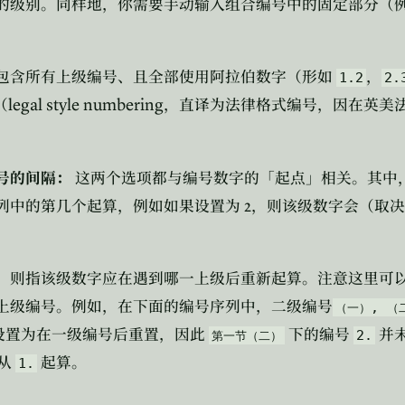
的级别。同样地，你需要手动输入组合编号中的固定部分（
包含所有上级编号、且全部使用阿拉伯数字（形如
，
1.2
2.
legal style numbering
（
，直译为法律格式编号，因在英美
号的间隔：
这两个选项都与编号数字的「起点」相关。其中
2
列中的第几个起算，例如如果设置为
，则该级数字会（取决
」则指该级数字应在遇到哪一上级后重新起算。注意这里可
上级编号。例如，在下面的编号序列中，二级编号
,
（一）
（
设置为在一级编号后重置，因此
下的编号
并
2.
第一节（二）
从
起算。
1.