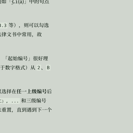
5.1(a)
例如「
」中的句点
等），则可以勾选
3.3
法律文书中常用，故
，「起始编号」很好理
于数字格式）从
、
2
B
以选择在
任一上级编号
后
和三级编号
, ...
二）
未重置，直到遇到下一个