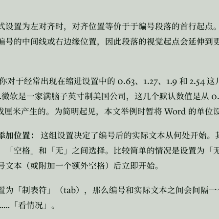
式设置为左对齐时，对齐位置等价于于编号段落的首行起点
编号的中间线或右边缘位置，因此段落的视觉起点会延伸到
0.63
1.27
1.9
2.54
你对于经常出现在缩进设置中的
、
、
和
这
…
0
微软是一家满脑子英寸制美国公司，这几个默认数值是从
Word
成厘米产生的。为简明起见，本文举例时暂将
的单位
添加位置：
这组设置决定了编号后的实际文本从何处开始。
、「空格」和「无」之间选择。比较简单的情况是设置为「
号文本（或附加一个额外空格）后立即开始。
tab
置为「制表符」（
），那么编号和实际文本之间会间隔一
……
「看情况」。