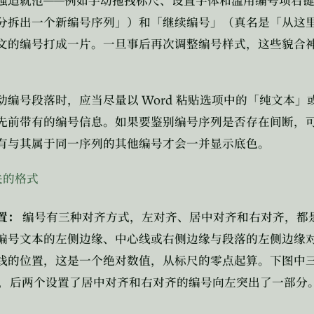
——
强迫就范
例如手动拖拽标尺、设置字体和滥用编号项右
分拆出一个新编号序列」）和「继续编号」（真名是「从这
文的编号打成一片。一旦事后再次调整编号样式，这些貌合
Word
动编号段落时，应当尽量以
粘贴选项中的「纯文本」
先前带有的编号信息。如果要鉴别编号序列是否存在间断，
有与其属于同一序列的其他编号才会一并显示底色。
关的格式
置：
编号有三种对齐方式，左对齐、居中对齐和右对齐，都
编号文本的左侧边缘、中心线或右侧边缘与段落的左侧边缘
线的位置，这是一个绝对数值，从标尺的零点起算。下图中
，后两个设置了居中对齐和右对齐的编号向左突出了一部分