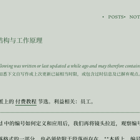
posts
not
结构与工作原理
ollowing was written or last updated a while ago and may therefore contai
知悉下文自写作或上次更新已届相当时限，或包含过时信息及已摒弃观点
派上的
付费教程
节选。利益相关：员工。
d
中的编号如何定义和应用后，我们再将镜头拉近，观察编
**
落格式的一部分，也必须依附于段落而存在。
本质上，编