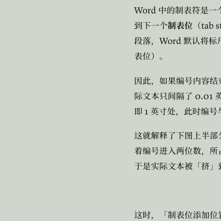
Word
中的制表符是一
tab s
到下一个
制表位
（
Word
段落，
默认将标
表位）。
因此，如果编号内容结
0.01
际文本只间隔了
1
即
英寸处，此时编号
这就解释了下图上半部
着编号进入两位数，所
于是实际文本被「挤」
这时，「制表位添加位