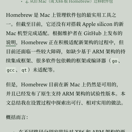
4.
Mac
X86
Homebrew
从旧
（或
版
）迁移软件包
Homebrew
Mac
是
上管理软件包的最实用工具之
Apple silicon
一。但截至目前，它还没有对搭载
的新
Mac
GitHub
机型完成适配。根据维护者在
上发布的
Homebrew
说明
，
正在积极适配新架构的过程中，但
ARM
目前还面临一些较大障碍，如缺少基于
架构的持
续集成框架、很多软件包依赖的框架或编译器（
、
go
、
）未适配等。
gcc
qt
Homebrew
Mac
但是，
目前在新
上仍然是可用的，
ARM
并且已经发布了原生支持
架构的试验性版本。本
文总结我在设置过程中探索出可行、相对实用的做法。
概括而言：
X86
ARM