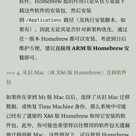
Homebrew
软件，
起的作用只是从官方渠道下
载这些软件的安装包，然后安装
到
路径（及执行安装脚本，如
/Applications
果有）。因此无论其是否针对新架构优化，通过
Homebrew
任一版本
都可以安装。考虑到日后
ARM
Homebrew
维护方便，建议
直接用
版
安
装
即可。
>>>
4.
Mac
X86
Homebrew
从旧
（或
版
）迁移软件
包
M1
Mac
Mac
如果你在拿到
版
以后，选择了从旧
迁移
Time Machine
数据、或恢复
备份，那么系统中可能
X86
Homebrew
已经有了遗留的
版
和用它安装的软
件包。此外，你可能也希望将以往惯用的软件包无遗漏
Mac
Homebrew
地迁移到新
。这些情况下，可以使用