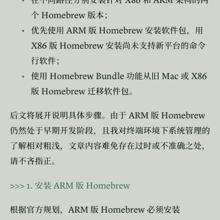
在不同路径分别安装针对
和
架构的两
Homebrew
个
版本；
ARM
Homebrew
优先使用
版
安装软件包，用
X86
Homebrew
版
安装尚未支持新平台的命令
行软件；
Homebrew Bundle
Mac
X86
使用
功能从旧
或
Homebrew
版
迁移软件包。
ARM
Homebrew
后文将展开说明具体步骤。由于
版
仍然处于早期开发阶段，且我对终端环境下系统管理的
了解相对粗浅，文章内容难免存在过时或不准确之处，
请不吝指正。
>>>
1.
ARM
Homebrew
安装
版
ARM
Homebrew
根据官方规划，
版
必须安装