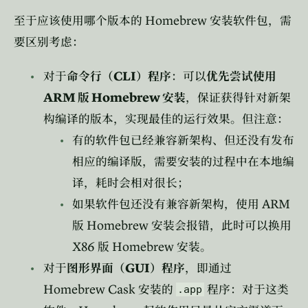
Homebrew
至于应该使用哪个版本的
安装软件包，需
要区别考虑：
CLI
对于
命令行（
）程序
：可以
优先尝试使用
ARM
Homebrew
版
安装
，保证获得针对新架
构编译的版本，实现最佳的运行效果。但注意：
有的软件包已经兼容新架构、但还没有发布
相应的编译版，需要安装的过程中在本地编
译，耗时会相对很长；
ARM
如果软件包还没有兼容新架构，使用
Homebrew
版
安装会报错，此时可以换用
X86
Homebrew
版
安装。
GUI
对于
图形界面（
）程序
，即通过
Homebrew Cask
安装的
程序：对于这类
.app