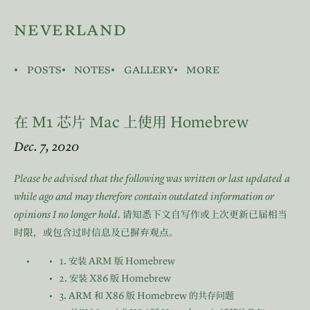
neverland
posts
notes
gallery
more
M1
Mac
Homebrew
在
芯片
上使用
Dec. 7, 2020
Please be advised that the following was written or last updated a
while ago and may therefore contain outdated information or
opinions I no longer hold.
请知悉下文自写作或上次更新已届相当
时限，或包含过时信息及已摒弃观点。
1.
ARM
Homebrew
安装
版
2.
X86
Homebrew
安装
版
3. ARM
X86
Homebrew
和
版
的共存问题