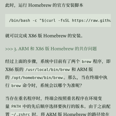
Homebrew
此时，运行
的官方安装脚本
X86
Homebrew
就可以完成
版
的安装。
>>>
3. ARM
X86
Homebrew
和
版
的共存问题
经过上面的步骤，系统中目前有了两个
程序，即
brew
X86
ARM
版的
和
版
/usr/local/bin/brew
的
。那么，当在终端中执
/opt/homebrew/bin/brew
行
命令时，系统会以哪个为准呢？
brew
当存在重名程序时，终端会按照重名程序在环境变
量
中的先后顺序选择要执行的版本。由于之前配
PATH
ARM
Homebrew
置
时，将
版
的路径放在
~/.zshrc